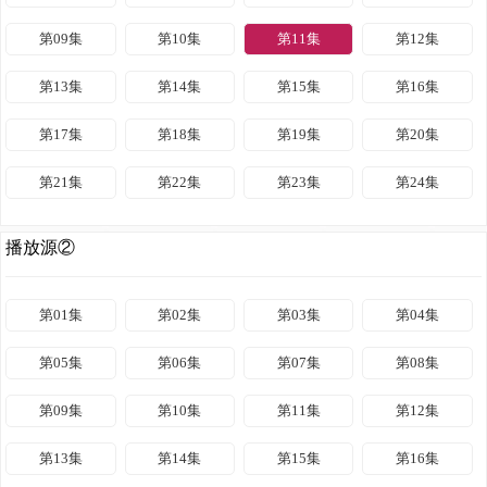
第09集
第10集
第11集
第12集
第13集
第14集
第15集
第16集
第17集
第18集
第19集
第20集
第21集
第22集
第23集
第24集
播放源②
第01集
第02集
第03集
第04集
第05集
第06集
第07集
第08集
第09集
第10集
第11集
第12集
第13集
第14集
第15集
第16集