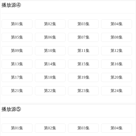
播放源④
第01集
第02集
第03集
第04集
第05集
第06集
第07集
第08集
第09集
第10集
第11集
第12集
第13集
第14集
第15集
第16集
第17集
第18集
第19集
第20集
第21集
第22集
第23集
第24集
播放源⑤
第01集
第02集
第03集
第04集