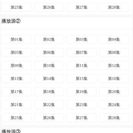
第25集
第26集
第27集
第28集
第29集
第30集
第31集
第32集
播放源②
第33集
第34集
第35集
第36集
第01集
第02集
第03集
第04集
第37集
第38集
第39集
第40集
第05集
第06集
第07集
第08集
第41集
第42集
第43集
第44集
第09集
第10集
第11集
第12集
第45集
第46集
第47集
第48集
第13集
第14集
第15集
第16集
第49集
第50集
第51集
第52集
第17集
第18集
第19集
第20集
第21集
第22集
第23集
第24集
第25集
第26集
第27集
第28集
第29集
第30集
第31集
第32集
播放源③