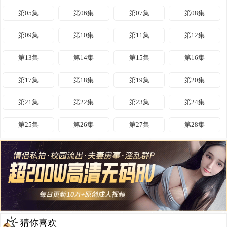
第37集
第38集
第39集
第40集
第05集
第06集
第07集
第08集
第41集
第42集
第43集
第44集
第09集
第10集
第11集
第12集
第45集
第46集
第47集
第48集
第13集
第14集
第15集
第16集
第49集
第50集
第51集
第52集
第17集
第18集
第19集
第20集
第21集
第22集
第23集
第24集
第25集
第26集
第27集
第28集
第29集
第30集
第31集
第32集
第33集
第34集
第35集
第36集
第37集
第38集
第39集
第40集
第41集
第42集
第43集
第44集
猜你喜欢