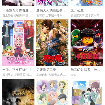
更新至第06集
已完结
已完结
一脸嫌弃给你看胖次第三季
迦楠大人的白给是恶魔级
废弃公主
石上静香/伊藤加奈惠/直田姬奈/春濑夏美/川口莉奈/
古贺葵,山下诚一郎,铃代纱弓,河濑茉希,七濑彩夏,和泉风花,远野光,南条爱乃,黑田崇矢,小仓唯,竹达彩奈,小林优
折笠富美子,三木真一郎,大原沙耶香,川澄绫子,水岛大宙,小野大辅,近藤隆,松冈由贵,南央美,小西克幸,间岛淳司,中井和哉,兴梠里美,志村知幸
已完结
已完结
已完结
当前、正被打扰中！
刃牙道第二季
乐高幻影忍者：神龙崛起第三季
石川界人,花泽香菜,石谷春贵,小林千晃,杉山里穗,富田美忧,诸星堇
岛崎信长/大塚明夫/内田直哉
未知