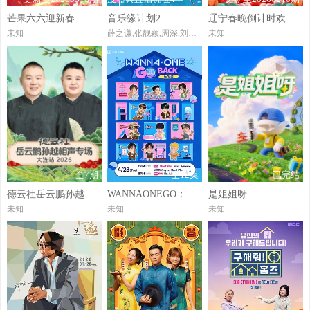
芒果六六迎新春
音乐缘计划2
辽宁春晚倒计时欢乐家乡年2026
未知
薛之谦,张靓颖,周深,刘宇宁,黄子弘凡,魏翔,欧阳娜娜,郁可唯,喻言,张峻豪
未知
全7期
全12集
已完结
德云社岳云鹏孙越相声专场大连站2026
WANNAONEGO：BacktoBase
是姐姐呀
未知
未知
未知