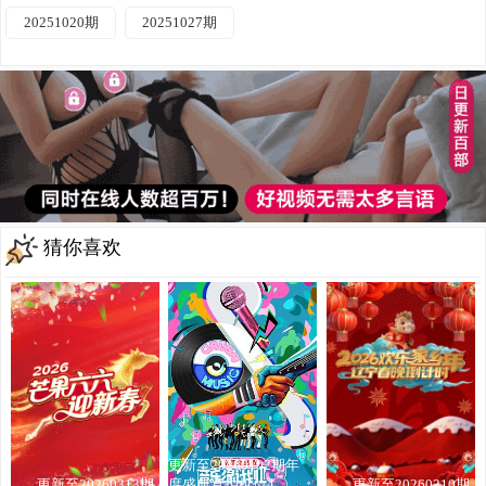
20251020期
20251027期
猜你喜欢
更新至20260102期年
更新至20260313期
度盛典直拍机位4
更新至20260210期