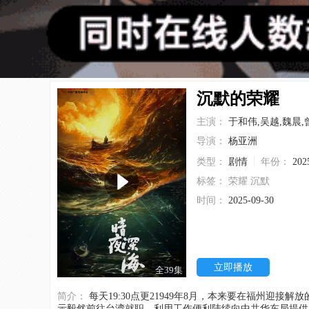
沉默的荣耀
主演：
于和伟,吴越,魏晨,曾黎,余
导演：
杨亚洲
类型：
剧情
年份：
202
标签：
荣耀
沉默
时间：
2025-09-30
立即播放
全39集
简介：
每天19:30点更21949年8月，本来要在福州迎接解放的吴石，突然被蒋介石任命为国民政府国防部次长。为了获得更多情报，吴石按照党组织的指
示毅然前往台湾就职，利用工作便利陆续向中共华东局提供