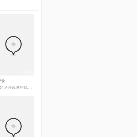
已完结
梦录
代露娃,唐诗逸,林柏叡,郑希怡,吕星辰