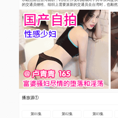
的交通员牺牲、组织上需要派新的交通员去台湾时，也毅然
2月，由于叛徒出卖，吴石、朱枫、陈宝仓和聂曦等人不幸
全国解放事业作出了贡献。
播放源①
第01集
第02集
第03集