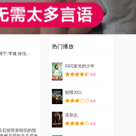
热门播放
俊鹏,秦焰,艾东,徐洪浩
闪闪发光的少年
9.0
狡猾2022
6.0
灵异志
8.0
朱枫在得知吴石原来