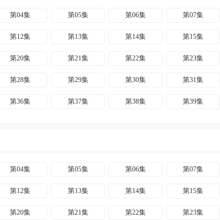
第04集
第05集
第06集
第07集
第12集
第13集
第14集
第15集
第20集
第21集
第22集
第23集
第28集
第29集
第30集
第31集
第36集
第37集
第38集
第39集
第04集
第05集
第06集
第07集
第12集
第13集
第14集
第15集
第20集
第21集
第22集
第23集