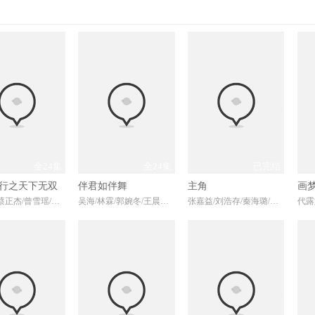
全24集
全24集
已完结
行之天下无双
伴君如伴舞
主角
画
林泽辉/蔡正杰/曾雪瑶/杨超然/周子杰/
吴海/林霖/郭婉冬/王晨旭/马丽亚/
张嘉益/刘浩存/秦海璐/窦骁/翟子路/