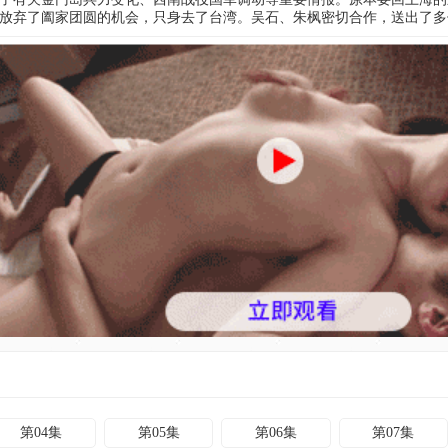
放弃了阖家团圆的机会，只身去了台湾。吴石、朱枫密切合作，送出了多份
被捕，牺牲在台北西马场町，但他们送出的舟山兵力部署图帮助解放军顺
第04集
第05集
第06集
第07集