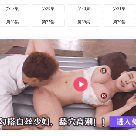
第28集
第29集
第30集
第31集
第36集
第37集
第38集
第39集