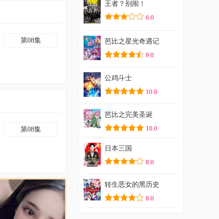
王者？别闹！
6.0
第08集
芭比之星光奇遇记
9.0
公鸡斗士
10.0
芭比之完美圣诞
10.0
第08集
日本三国
8.0
转生恶女的黑历史
8.0