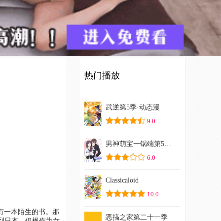
热门播放
武逆第5季·动态漫
9.0
男神萌宝一锅端第5季·动态漫
6.0
Classicaloid
10.0
恶搞之家第二十一季
到日本，但枫作为女