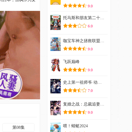
9.0
托马斯和朋友第二十一季
6.0
咖宝车神之拯救联盟（下）
9.0
飞跃巅峰
9.0
史上第一祖师爷·动态漫
7.0
复婚之战：总裁追妻路漫漫动态漫画
9.0
喂！蜻蜓2024
第08集