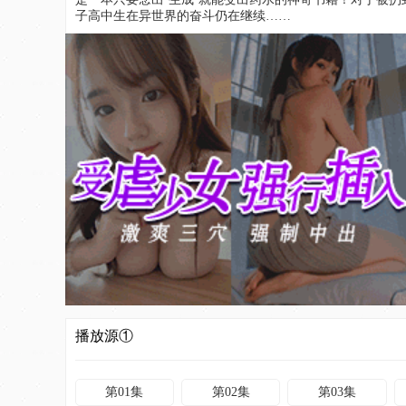
子高中生在异世界的奋斗仍在继续……
播放源①
第01集
第02集
第03集