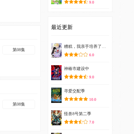
9.0
最近更新
糟糕，我亲手培养了大反派！
第08集
6.0
神椿市建设中
9.0
寻爱交配季
10.0
第08集
怪兽8号第二季
7.0