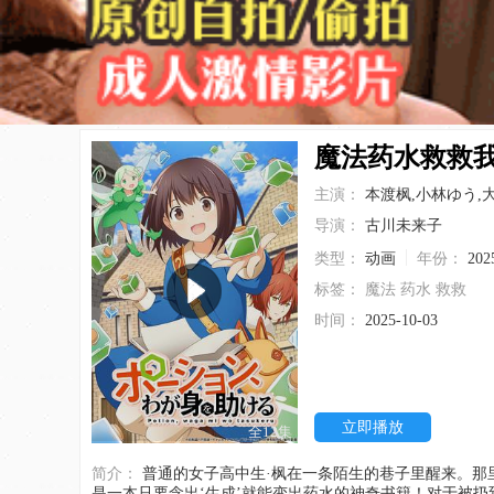
魔法药水救救
主演：
本渡枫,小林ゆう,
导演：
古川未来子
类型：
动画
年份：
202
标签：
魔法
药水
救救
时间：
2025-10-03
立即播放
全12集
简介：
普通的女子高中生·枫在一条陌生的巷子里醒来。那里是一个有兽人、精灵和龙的不寻常的异世界。枫注意到她持有的背包里有一本陌生的书。那
是一本只要念出‘生成’就能变出药水的神奇书籍！对于被