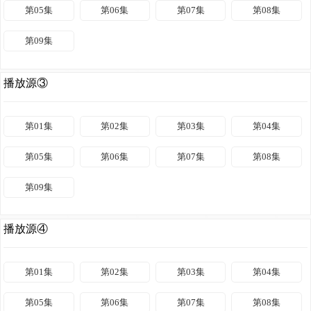
第05集
第06集
第07集
第08集
第09集
播放源③
第01集
第02集
第03集
第04集
第05集
第06集
第07集
第08集
第09集
播放源④
第01集
第02集
第03集
第04集
第05集
第06集
第07集
第08集