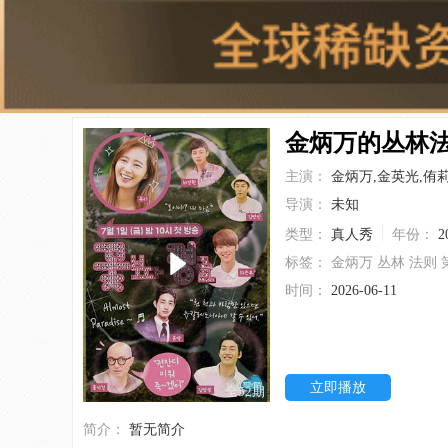
金炳万的丛林
主演：
金炳万,金英光,侑莉
导演：
未知
类型：
真人秀
年份：
2
标签：
金炳万
丛林
法则
时间：
2026-06-11
立即播放
全52期
简介：
暂无简介