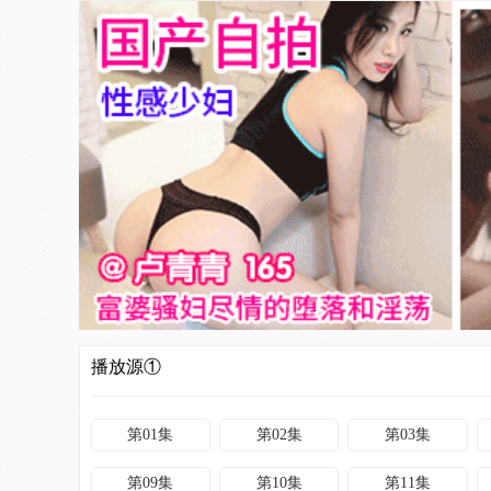
播放源①
第01集
第02集
第03集
第09集
第10集
第11集