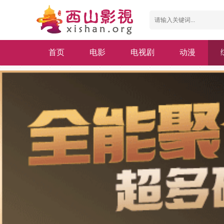
首页
电影
电视剧
动漫