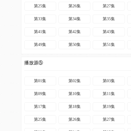
第25集
第26集
第27集
第33集
第34集
第35集
第41集
第42集
第43集
第49集
第50集
第51集
播放源⑤
第01集
第02集
第03集
第09集
第10集
第11集
第17集
第18集
第19集
第25集
第26集
第27集