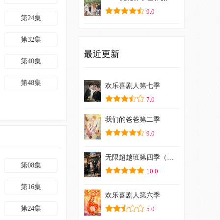
9.0
第24集
第32集
最近更新
第40集
第48集
欢乐喜剧人第七季
7.0
我们的爸爸第二季
9.0
无限超越班第四季（加更版）
第08集
10.0
第16集
欢乐喜剧人第六季
第24集
5.0