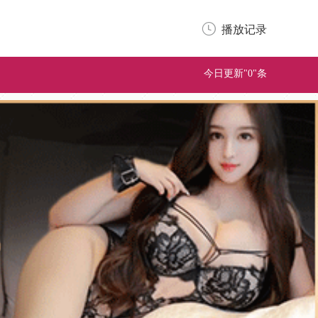
播放记录
今日更新"0"条