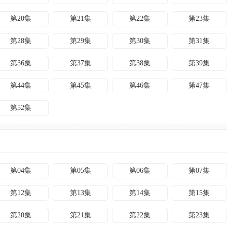
第20集
第21集
第22集
第23集
第28集
第29集
第30集
第31集
第36集
第37集
第38集
第39集
第44集
第45集
第46集
第47集
第52集
第04集
第05集
第06集
第07集
第12集
第13集
第14集
第15集
第20集
第21集
第22集
第23集