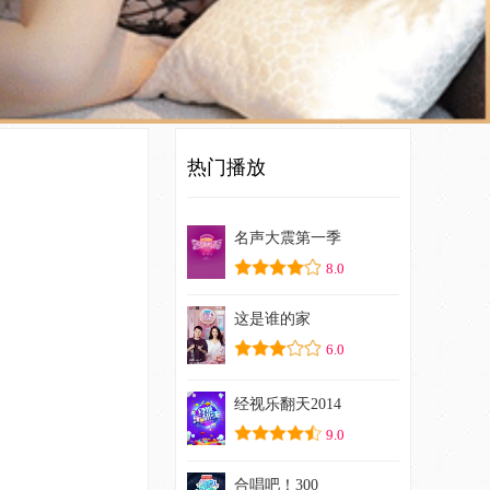
热门播放
名声大震第一季
8.0
这是谁的家
6.0
经视乐翻天2014
9.0
合唱吧！300