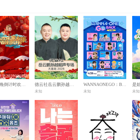
至20260210期
全7期
全12集
辽宁春晚倒计时欢乐家乡年2026
德云社岳云鹏孙越相声专场大连站2026
WANNAONEGO：BacktoBase
是
未知
未知
未知