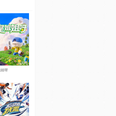
已完结
姐姐呀