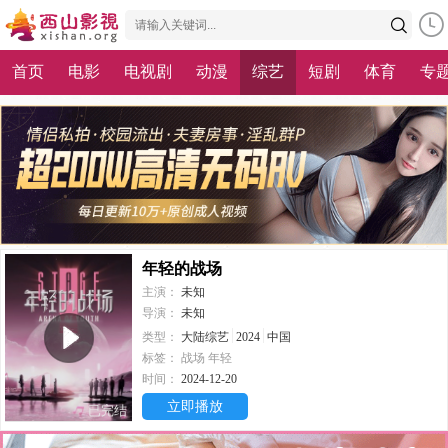
首页
电影
电视剧
动漫
综艺
短剧
体育
专
年轻的战场
主演：
未知
导演：
未知
类型：
大陆综艺
2024
中国
标签：
战场
年轻
时间：
2024-12-20
立即播放
已完结