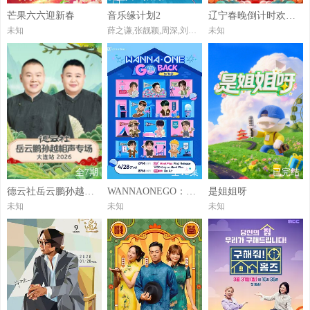
芒果六六迎新春
音乐缘计划2
辽宁春晚倒计时欢乐家乡年2026
未知
薛之谦,张靓颖,周深,刘宇宁,黄子弘凡,魏翔,欧阳娜娜,郁可唯,喻言,张峻豪
未知
全7期
全12集
已完结
德云社岳云鹏孙越相声专场大连站2026
WANNAONEGO：BacktoBase
是姐姐呀
未知
未知
未知