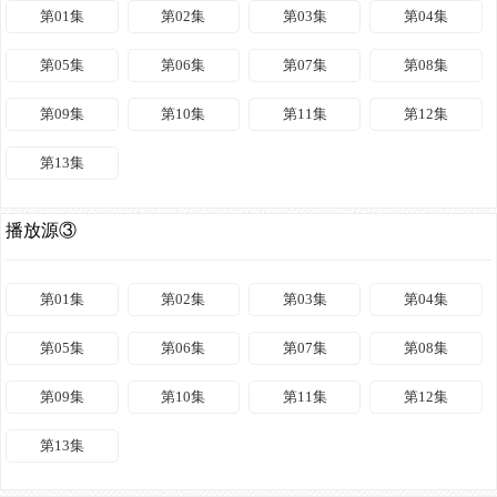
第01集
第02集
第03集
第04集
第05集
第06集
第07集
第08集
第09集
第10集
第11集
第12集
第13集
播放源③
第01集
第02集
第03集
第04集
第05集
第06集
第07集
第08集
第09集
第10集
第11集
第12集
第13集