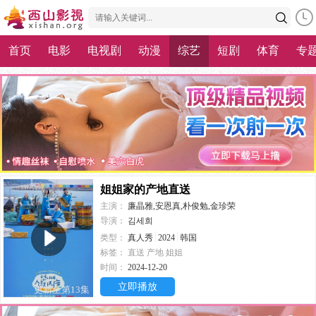
首页
电影
电视剧
动漫
综艺
短剧
体育
专
姐姐家的产地直送
主演：
廉晶雅,安恩真,朴俊勉,金珍荣
导演：
김세희
类型：
真人秀
2024
韩国
标签：
直送
产地
姐姐
时间：
2024-12-20
立即播放
更新至第13集