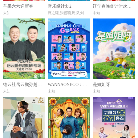
芒果六六迎新春
音乐缘计划2
辽宁春晚倒计时欢乐家乡年2026
未知
薛之谦,张靓颖,周深,刘宇宁,黄子弘凡,魏翔,欧阳娜娜,郁可唯,喻言,张峻豪
未知
全7期
全12集
已完结
德云社岳云鹏孙越相声专场大连站2026
WANNAONEGO：BacktoBase
是姐姐呀
未知
未知
未知