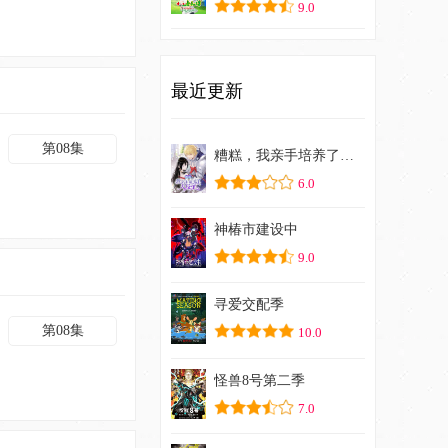
9.0
最近更新
第08集
糟糕，我亲手培养了大反派！
6.0
神椿市建设中
9.0
寻爱交配季
第08集
10.0
怪兽8号第二季
7.0