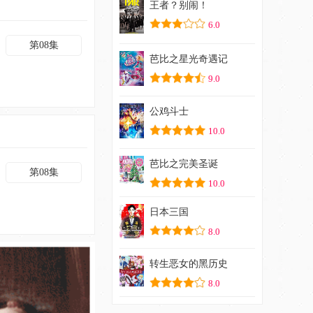
王者？别闹！
6.0
第08集
芭比之星光奇遇记
9.0
公鸡斗士
10.0
芭比之完美圣诞
第08集
10.0
日本三国
8.0
转生恶女的黑历史
8.0