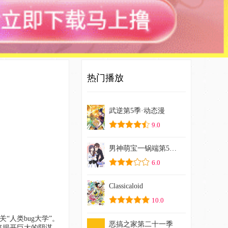
热门播放
武逆第5季·动态漫
9.0
男神萌宝一锅端第5季·动态漫
6.0
Classicaloid
10.0
恶搞之家第二十一季
将揭开巨大的阴谋…