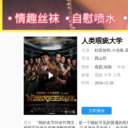
人类瑕疵大学
主演：
杉田智和,小仓唯,
导演：
西山司
类型：
喜剧,动画
年份
标签：
瑕疵
大学
人类
时间：
2024-12-20
立即播放
全12集
简介：
“我的名字叫佐竹博文，是一个随处可见的普通的死刑犯。”他是多次从绝境中生还的“不死人”。对这样的佐竹感兴趣的研究机关“人类bug大学”。
研究实际发生的奇迹般的现象，以及身处其中的人。作为研