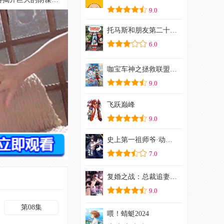
9.0
托马斯和朋友第二十一季
6.0
咖宝车神之拯救联盟（下）
9.0
飞跃巅峰
9.0
史上第一祖师爷·动态漫
7.0
复婚之战：总裁追妻路漫漫动态漫画
9.0
第08集
喂！蜻蜓2024