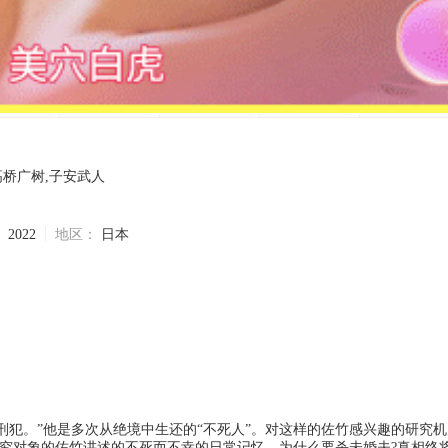
高桥广树,子安武人
：
2022
地区：
日本
究对象的佐竹讲述的不死而不幸的日常记忆。为什么要杀未婚夫?真相终