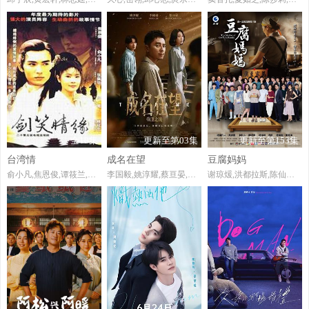
全18集
更新至第03集
更新至第153集
台湾情
成名在望
豆腐妈妈
俞小凡,焦恩俊,谭筱兰,张佩华,顾冠忠,王惠五,杨雄,沈祖慰,李全忠,吴帆,曲美莲,刘克勉
李国毅,姚淳耀,蔡亘晏,黄迪扬,黄采仪,龙天翔,乔瑟夫,吴言凜,黄惟,朱匀甄,段钧豪
谢琼煖,洪都拉斯,陈仙梅,蓝苇华,苏晏霈,曾智希,曾子益,陈志强,郭忠祐,李之勤,潘奕如,范瑞君,王耿豪,吴铃山,张倩,李运庆,罗子惟,宫美乐,王晴,于浩威,马国毕,张世贤,徐千京,黄子玲,黄靖雅,李佩怡,吴政澔,黄尚禾,吴皓升