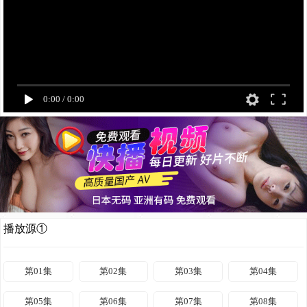
0:00
/
0:00
播放源①
第01集
第02集
第03集
第04集
第05集
第06集
第07集
第08集