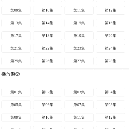
第09集
第10集
第11集
第12集
第13集
第14集
第15集
第16集
第17集
第18集
第19集
第20集
第21集
第22集
第23集
第24集
第25集
第26集
第27集
第28集
第29集
第30集
播放源②
第01集
第02集
第03集
第04集
第05集
第06集
第07集
第08集
第09集
第10集
第11集
第12集