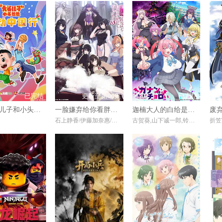
已完结
更新至第06集
已完结
新大头儿子和小头爸爸——运动中国行
一脸嫌弃给你看胖次第三季
迦楠大人的白给是恶魔级
废
石上静香/伊藤加奈惠/直田姬奈/春濑夏美/川口莉奈/
古贺葵,山下诚一郎,铃代纱弓,河濑茉希,七濑彩夏,和泉风花,远野光,南条爱乃,黑田崇矢,小仓唯,竹达彩奈,小林优