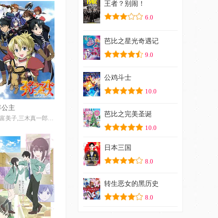
王者？别闹！
6.0
芭比之星光奇遇记
9.0
公鸡斗士
10.0
已完结
弃公主
芭比之完美圣诞
折笠富美子,三木真一郎,大原沙耶香,川澄绫子,水岛大宙,小野大辅,近藤隆,松冈由贵,南央美,小西克幸,间岛淳司,中井和哉,兴梠里美,志村知幸
10.0
日本三国
8.0
转生恶女的黑历史
8.0