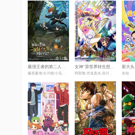
全12集
已完结
最强王者的第二人生第二季
女神“异世界转生想成为什么”我“勇者的肋骨”
藤原夏海/古川慎/小见川千明/市之濑加那/井泽诗织/
阿部敦,市道真央,浪川大辅,关俊彦,速水奖,阿澄佳奈,井口裕香,井上麻里奈,上田祐司,内田雄马,绪方惠美,冈本信彦,金田朋子,川澄绫子,竹达彩奈,千叶繁,富永美伊奈,中井和哉,日笠阳子,桧山修之,平野义和,藤寺美德,麦克斯韦·帕瓦尔,松本梨香,三木真一郎,村濑步,尾形贵弘
未知