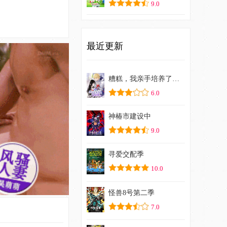
9.0
最近更新
糟糕，我亲手培养了大反派！
6.0
神椿市建设中
9.0
寻爱交配季
10.0
怪兽8号第二季
7.0