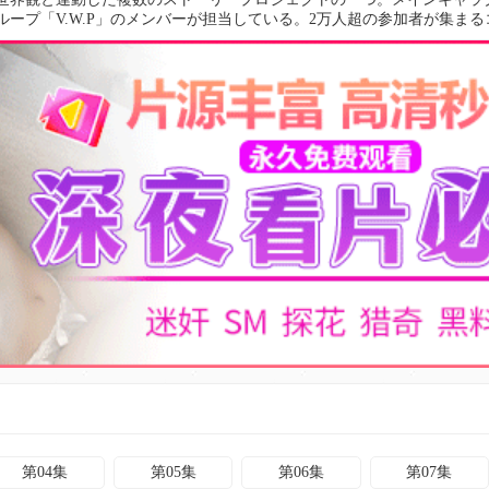
ストグループ「V.W.P」のメンバーが担当している。2万人超の参加者が集ま
プロジェクトを実施し、ARGやTRPGを中心に展開してきた。2023年9月に
タイトルがリリース予定。TVアニメ化を機にさらに広がっていく「神椿市
ください。
第04集
第05集
第06集
第07集