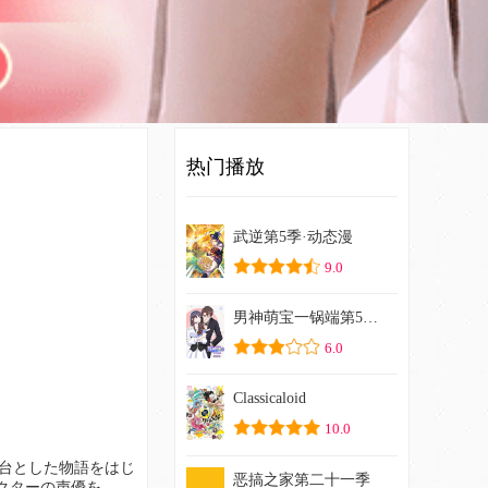
热门播放
武逆第5季·动态漫
9.0
男神萌宝一锅端第5季·动态漫
6.0
Classicaloid
10.0
恶搞之家第二十一季
ラクターの声優を