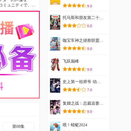
るコミュニティで、
9.0
は本格的なゲーム展開も
建設中。」。神椿市
托马斯和朋友第二十一季
6.0
咖宝车神之拯救联盟（下）
9.0
飞跃巅峰
9.0
史上第一祖师爷·动态漫
7.0
复婚之战：总裁追妻路漫漫动态漫画
9.0
喂！蜻蜓2024
第08集