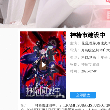
神椿市建设中
主演：
花譜,理芽,春猿火,
导演：
月島総記,柿本广大
类型：
科幻,动画
年份
标签：
神椿市
建设
时间：
2025-07-04
立即播放
全12集
简介：
「神椿市建設中。」はKAMITSUBAKISTUDIOが2019年から制作中のオリジナルIPプロジェクト。仮想都市「神椿市」を舞台とした物語をはじ
め、KAMITSUBAKISTUDIO所属アーティストた