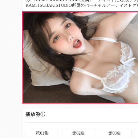
KAMITSUBAKISTUDIO所属のバーチャルアーティ
DiscordやX（旧Twitter）を活用したユーザー参加型
発表され、リズムゲーム/ADV/VRの３ジャンルで新規
を舞台に巻き起こるストーリーを、あなたの目で見届けて
播放源①
第01集
第02集
第03集