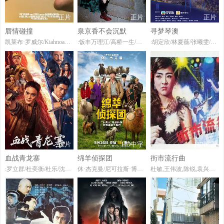
正片
正片
正片
唇情碰撞
泉京香不会沉默
寻梦琴澳
凯莱布·罗威尔/KiahnoaSaucedo
:饭丰万理江/高桥一生/堀田真由/宽一郎/桥本淳
:胡定欣/林夏薇/张曦雯/陈展鹏/谭俊彦/
正片
HD中字
HD国语
血战青龙寨
绵羊侦探团
街市流行曲
:罗立群/杜奕衡/杜乐/沈芳熙/扬笑/
休·杰克曼/尼可拉斯·博朗/尼古拉斯·加利齐纳/莫莉·戈登/茱莉亚·路易斯-德瑞弗斯/克里斯·奥多德/布莱恩·克兰斯顿/帕特里克·斯图尔特/雷吉娜·赫尔/贝拉·拉姆齐/瑞斯·达比/布雷特·戈德斯坦/艾玛·汤普森/周洪/康勒斯·希尔/托辛·科尔/寇布勒·霍尔德布鲁克-史密斯/曼蒂普·迪伦/詹姆斯·赖特/乔治·哈里斯/斯特拉·斯托克尔/本·优素福/乔舒亚·希尔
杜敏,王伟波,陈锐,袁兴哲,黄锦裳,钟国仁,吴歧,孙业娜,徐东方,覃海山,覃飞维,周文琼,雪影鸾,陈虹,徐金