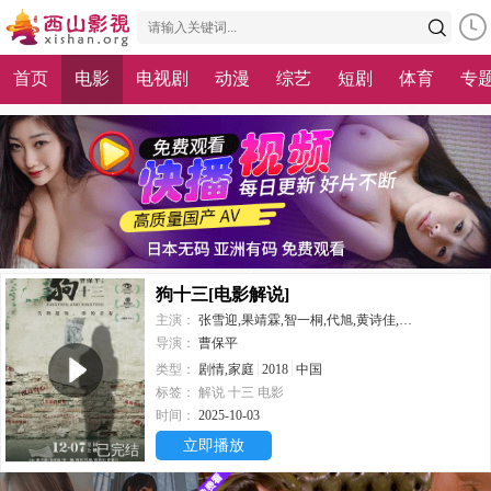
首页
电影
电视剧
动漫
综艺
短剧
体育
专
狗十三[电影解说]
主演：
张雪迎,果靖霖,智一桐,代旭,黄诗佳,曹馨月,聂鑫,周珍
导演：
曹保平
类型：
剧情,家庭
2018
中国
标签：
解说
十三
电影
时间：
2025-10-03
立即播放
已完结