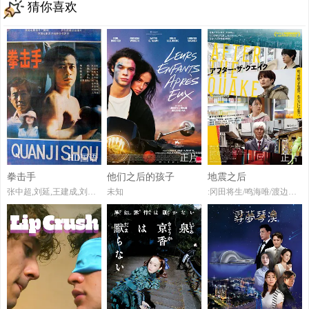
猜你喜欢
HD国语
正片
正片
拳击手
他们之后的孩子
地震之后
张中超,刘延,王建成,刘尚娴,许志群,王力海,杨飞,陈立人,宋学安
未知
:冈田将生/鸣海唯/渡边大知/佐藤浩市/桥本爱/