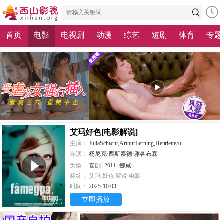
首页
电影
电视剧
动漫
综艺
短剧
体育
专
艾玛好色[电影解说]
主演：
JuliaSchacht,ArthurBerning,HenrietteSteenstrup,HeleneBergsholm,JuliaBache-Wiig
导演：
杨尼克·西斯泰德·雅各布森
类型：
喜剧
2011
挪威
标签：
艾玛
好色
解说
电影
时间：
2025-10-03
立即播放
已完结