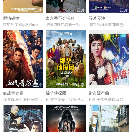
正片
正片
正片
唇情碰撞
泉京香不会沉默
寻梦琴澳
凯莱布·罗威尔/KiahnoaSaucedo
:饭丰万理江/高桥一生/堀田真由/宽一郎/桥本淳
:胡定欣/林夏薇/张曦雯/陈展鹏/谭俊彦/
正片
HD中字
HD国语
血战青龙寨
绵羊侦探团
街市流行曲
:罗立群/杜奕衡/杜乐/沈芳熙/扬笑/
休·杰克曼/尼可拉斯·博朗/尼古拉斯·加利齐纳/莫莉·戈登/茱莉亚·路易斯-德瑞弗斯/克里斯·奥多德/布莱恩·克兰斯顿/帕特里克·斯图尔特/雷吉娜·赫尔/贝拉·拉姆齐/瑞斯·达比/布雷特·戈德斯坦/艾玛·汤普森/周洪/康勒斯·希尔/托辛·科尔/寇布勒·霍尔德布鲁克-史密斯/曼蒂普·迪伦/詹姆斯·赖特/乔治·哈里斯/斯特拉·斯托克尔/本·优素福/乔舒亚·希尔
杜敏,王伟波,陈锐,袁兴哲,黄锦裳,钟国仁,吴歧,孙业娜,徐东方,覃海山,覃飞维,周文琼,雪影鸾,陈虹,徐金