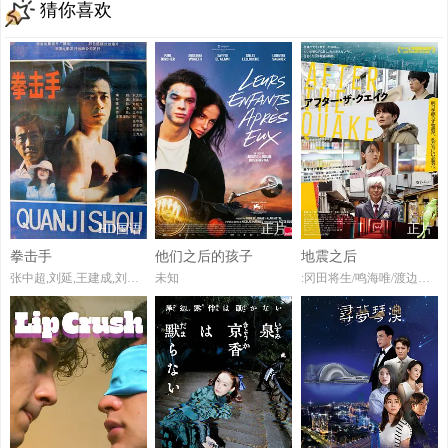
猜你喜欢
HD国语
正片
正片
拳击手
他们之后的孩子
地震之后
张中超,刘延,王建成,刘尚娴,许志群,王力海,杨飞,陈立人,宋学安
未知
:冈田将生/鸣海唯/渡边大知/佐藤浩市/桥本爱/