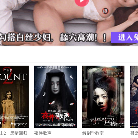
HD中字
HD国语版
HD中字
山2：黑暗回归
夜伴歌声
解剖学教室
孤