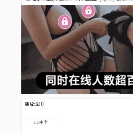
播放源①
HD中字