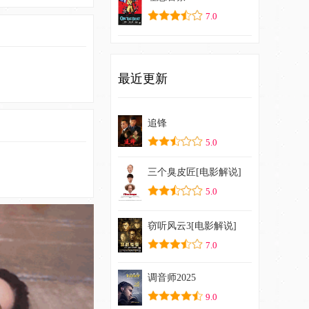
7.0
最近更新
追锋
5.0
三个臭皮匠[电影解说]
5.0
窃听风云3[电影解说]
7.0
调音师2025
9.0