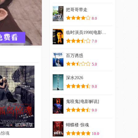
把哥哥带走
8.0
临时演员1998[电影解说]
7.0
百万诱惑
5.0
深水2026
9.0
鬼咬鬼[电影解说]
9.0
HD国语版
蝴蝶楼·惊魂
岛惊魂
10.0