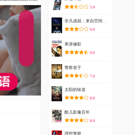
5.0
非凡成就：来自空间站的故事
6.0
寒涛俪影
9.0
警察老于
7.0
太阳的味道
8.0
酷儿影像百年
8.0
理想警察