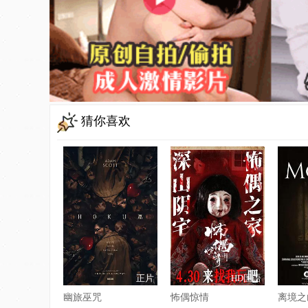
猜你喜欢
正片
HD国语
幽旅巫咒
怖偶惊情
离境之