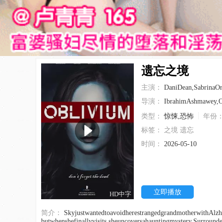
遗忘之境
主演：
DaniDean,SabrinaO
导演：
IbrahimAshmawey,
类型：
惊悚,恐怖
年份
标签：
之境
遗忘
时间：
2026-05-10
立即播放
HD中字
简介：
SkyjustwantedtoavoidherestrangedgrandmotherwithAlzheimer's-
butwhenshefinallyvisits,sheuncoversahauntingmystery.Surround