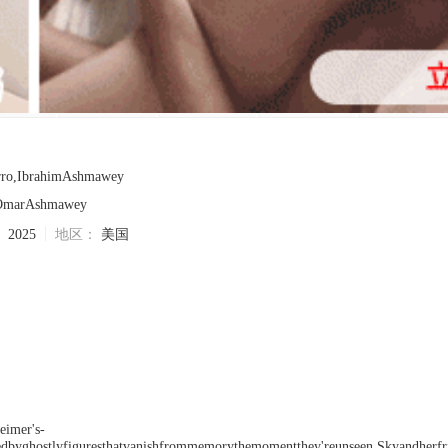
rro,IbrahimAshmawey
OmarAshmawey
：
2025
地区：
美国
edbyghostlyfiguresthatvanishfrommemorythemomentthey'reunseen,Skyandherfrie