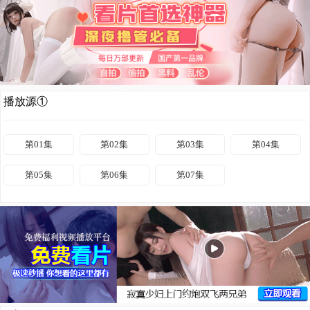
播放源①
第01集
第02集
第03集
第04集
第05集
第06集
第07集