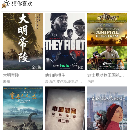
猜你喜欢
全8集
全8集
HD
大明帝陵
他们的搏斗
迪士尼动物王国第一季
未知
温德尔·皮尔斯,麦凯尔泰·威廉逊,阿曼达·沃伦,安德烈·罗约,萨米拉·威利,安东尼·B.詹金斯,安德烈·霍兰,J·阿方斯·尼科尔森,提纳西·卡黑锡,埃里卡·伍兹,MicaiahJones,安妮塔·摩尔,ToryJacquiMalone,LuckyHarmon,图森特·弗朗索瓦·巴蒂斯特,AaliyahMayo,RonsonGiggetts,DeirdreCampbell
内详