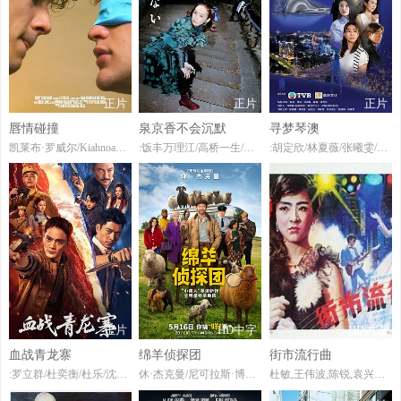
正片
正片
正片
唇情碰撞
泉京香不会沉默
寻梦琴澳
凯莱布·罗威尔/KiahnoaSaucedo
:饭丰万理江/高桥一生/堀田真由/宽一郎/桥本淳
:胡定欣/林夏薇/张曦雯/陈展鹏/谭俊彦/
正片
HD中字
HD国语
血战青龙寨
绵羊侦探团
街市流行曲
:罗立群/杜奕衡/杜乐/沈芳熙/扬笑/
休·杰克曼/尼可拉斯·博朗/尼古拉斯·加利齐纳/莫莉·戈登/茱莉亚·路易斯-德瑞弗斯/克里斯·奥多德/布莱恩·克兰斯顿/帕特里克·斯图尔特/雷吉娜·赫尔/贝拉·拉姆齐/瑞斯·达比/布雷特·戈德斯坦/艾玛·汤普森/周洪/康勒斯·希尔/托辛·科尔/寇布勒·霍尔德布鲁克-史密斯/曼蒂普·迪伦/詹姆斯·赖特/乔治·哈里斯/斯特拉·斯托克尔/本·优素福/乔舒亚·希尔
杜敏,王伟波,陈锐,袁兴哲,黄锦裳,钟国仁,吴歧,孙业娜,徐东方,覃海山,覃飞维,周文琼,雪影鸾,陈虹,徐金