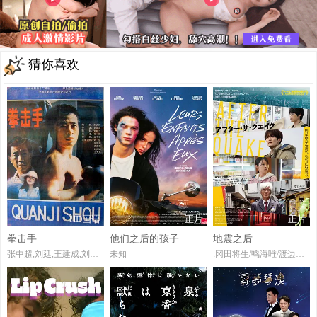
猜你喜欢
HD国语
正片
正片
拳击手
他们之后的孩子
地震之后
张中超,刘延,王建成,刘尚娴,许志群,王力海,杨飞,陈立人,宋学安
未知
:冈田将生/鸣海唯/渡边大知/佐藤浩市/桥本爱/