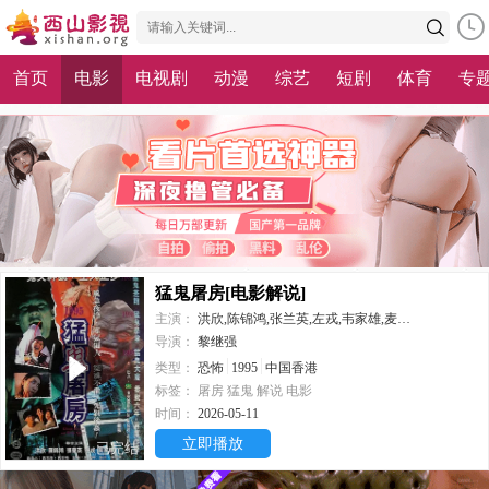
首页
电影
电视剧
动漫
综艺
短剧
体育
专
猛鬼屠房[电影解说]
主演：
洪欣,陈锦鸿,张兰英,左戎,韦家雄,麦咏麟
导演：
黎继强
类型：
恐怖
1995
中国香港
标签：
屠房
猛鬼
解说
电影
时间：
2026-05-11
立即播放
已完结