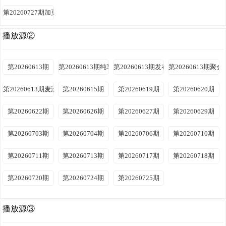
第20260727期加更
播放源②
第20260613期
第20260613期纯享
第20260613期发布会
第20260613期聚会
第20260613期麦没关
第20260615期
第20260619期
第20260620期
第20260622期
第20260626期
第20260627期
第20260629期
第20260703期
第20260704期
第20260706期
第20260710期
第20260711期
第20260713期
第20260717期
第20260718期
第20260720期
第20260724期
第20260725期
播放源③