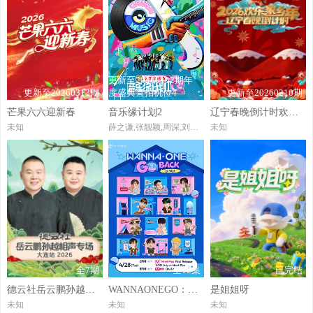
更新至20260102期年
更新至20260313期
度盛典直拍机位4
更新至20260210期
芒果六六迎新春
音乐缘计划2
辽宁春晚倒计时欢乐家乡年2026
未知
薛之谦,张靓颖,周深,刘宇宁,黄子弘凡,魏翔,欧阳娜娜,郁可唯,喻言,张峻豪
未知
全7期
全12集
已完结
德云社岳云鹏孙越相声专场大连站2026
WANNAONEGO：BacktoBase
是姐姐呀
未知
未知
未知