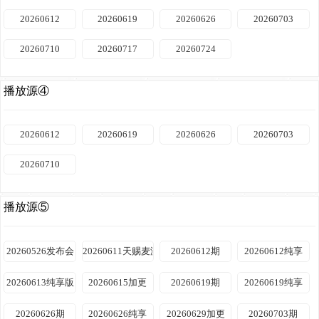
20260612
20260619
20260626
20260703
20260710
20260717
20260724
播放源④
20260612
20260619
20260626
20260703
20260710
播放源⑤
20260526发布会
20260611天赐麦没关麦
20260612期
20260612纯享
20260613纯享版
20260615加更
20260619期
20260619纯享
20260626期
20260626纯享
20260629加更
20260703期