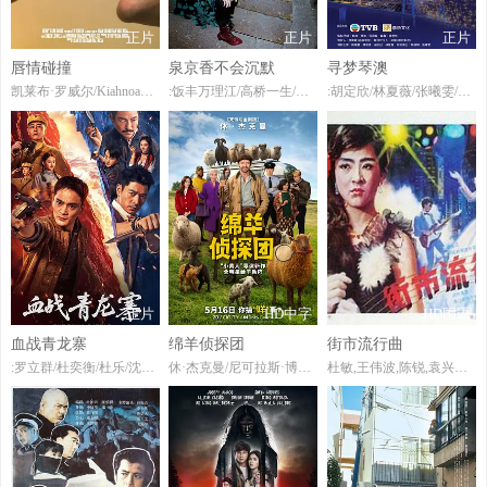
正片
正片
正片
唇情碰撞
泉京香不会沉默
寻梦琴澳
凯莱布·罗威尔/KiahnoaSaucedo
:饭丰万理江/高桥一生/堀田真由/宽一郎/桥本淳
:胡定欣/林夏薇/张曦雯/陈展鹏/谭俊彦/
正片
HD中字
HD国语
血战青龙寨
绵羊侦探团
街市流行曲
:罗立群/杜奕衡/杜乐/沈芳熙/扬笑/
休·杰克曼/尼可拉斯·博朗/尼古拉斯·加利齐纳/莫莉·戈登/茱莉亚·路易斯-德瑞弗斯/克里斯·奥多德/布莱恩·克兰斯顿/帕特里克·斯图尔特/雷吉娜·赫尔/贝拉·拉姆齐/瑞斯·达比/布雷特·戈德斯坦/艾玛·汤普森/周洪/康勒斯·希尔/托辛·科尔/寇布勒·霍尔德布鲁克-史密斯/曼蒂普·迪伦/詹姆斯·赖特/乔治·哈里斯/斯特拉·斯托克尔/本·优素福/乔舒亚·希尔
杜敏,王伟波,陈锐,袁兴哲,黄锦裳,钟国仁,吴歧,孙业娜,徐东方,覃海山,覃飞维,周文琼,雪影鸾,陈虹,徐金