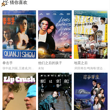
猜你喜欢
HD国语
正片
正片
拳击手
他们之后的孩子
地震之后
张中超,刘延,王建成,刘尚娴,许志群,王力海,杨飞,陈立人,宋学安
未知
:冈田将生/鸣海唯/渡边大知/佐藤浩市/桥本爱/