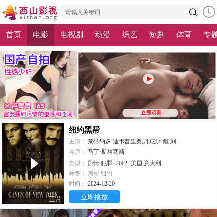
首页
电影
电视剧
动漫
综艺
短剧
体育
专
纽约黑帮
主演：
莱昂纳多·迪卡普里奥,丹尼尔·戴-刘易斯,卡梅隆·迪亚兹,吉姆·布劳德本特,约翰·C·赖利,亨利·托马斯,连姆·尼森,布莱丹·格里森,加里·刘易斯,斯蒂芬·格拉汉姆,埃迪·马森,亚历克·马克温,戴维·海明斯,小拉里·吉拉德,卡拉·西摩,罗杰·阿什顿-格里菲斯
导演：
马丁·斯科塞斯
类型：
剧情,犯罪
2002
美国,意大利
标签：
黑帮
纽约
时间：
2024-12-20
立即播放
正片