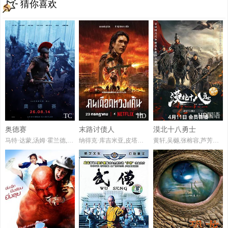
猜你喜欢
HD国语
TC
HD
奥德赛
末路讨债人
漠北十八勇士
马特·达蒙,汤姆·霍兰德,安妮·海瑟薇,罗伯特·帕丁森,查理兹·塞隆,赞达亚,米娅·高斯,露皮塔·尼永奥,艾利奥特·佩吉,乔·博恩瑟,本·萨弗迪,萨曼莎·莫顿,约翰·雷吉扎莫,比尔·欧文,希米什·帕特尔,李威尹,科里·霍金斯,尼克·塔拉贝,吉米·冈萨雷斯,杰西·加西亚,柯斯莫·贾维斯,瑞恩·赫斯特,特拉维斯·斯科特
纳得克·库吉米亚,皮塔亚·萨丘安,ChaiwatThongsaeng
黄轩,吴樾,张榕容,芦芳生,王圣迪,蒋奇明,杭程宇,淳于珊珊,周小川,从瑞麟,刘亭作,桑茗胜,刘恩佳,程怡,蒋毅