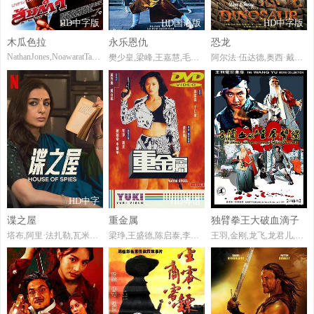
HD中字版
HD国语版
HD中字版
木瓜色拉
永乐恩仇
恐龙
NathanJones,NoawaratTacharathanaprasert
樊少皇,梁峰,王嘉慧,毛志强,袁文霆,林威,刘永,徐才根,徐小龙
阿尔法·伍达德,奥西·戴维斯,马克斯·凯塞拉,海顿·潘妮蒂尔,D·B·斯威尼,朱丽安娜·玛格丽丝,琼·普莱怀特,戴拉·里斯,马特·阿德勒,SandinaBailo-Lape,EdieLehmann,ZacharyBostrom,凯茜·卡瓦蒂妮,霍利·多夫,GregFinley,达兰·诺里斯,切尔茜·拉索,埃文•萨巴拉,亚伦·斯潘,约翰·沃尔卡特,CamilleWinbush,比利·维斯特,比尔·法玛尔
HD中字
HD粤语
DVD国语
谍之屋
重金属
独臂拳王大破血滴子
塔布,阿里·法扎勒,瓦米恰·嘉碧,阿希瑟·维德亚迪,R·巴克提·克莱因,AlexxO'Nell,AzmeriHaqueBadhon,JanGraveson,VijayRaj,SameerDeshpande,VijayantKohli,DisneyJames,JacobBreitmeier,RosabelleFolk,SiddhiBhutani
梁琤,王盛德,陈启泰,李婉华
王羽,金刚,龙飞,龙君儿,岑潜波,王永生,汪强,刘家荣,薛汉,黄飞龙,余松照,山茅,王太郎,史亭根,郭追,龙方,孙荣志,王力,戴彻,谢兴