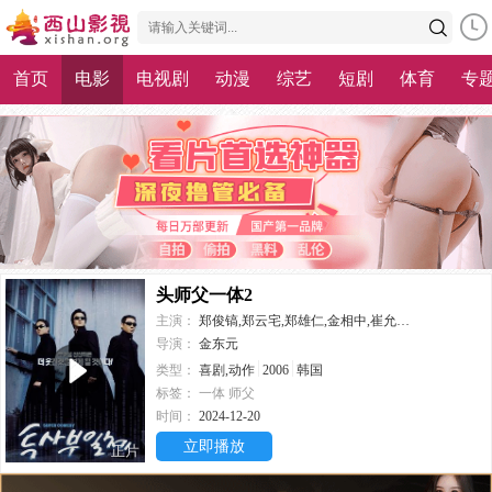
首页
电影
电视剧
动漫
综艺
短剧
体育
专
头师父一体2
主演：
郑俊镐,郑云宅,郑雄仁,金相中,崔允英,河东勋,韩孝周
导演：
金东元
类型：
喜剧,动作
2006
韩国
标签：
一体
师父
时间：
2024-12-20
立即播放
正片