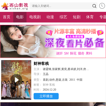
首页
电影
电视剧
动漫
综艺
短剧
体育
专
财神客栈
主演：
谢霆锋,张家辉,黄奕,蔡卓妍,刘洋,佟大为,何家劲,郑皓原,郑逸桐
导演：
王晶
类型：
喜剧,动作,悬疑,古装
2011
中国
标签：
财神
客栈
时间：
2024-12-20
立即播放
HD