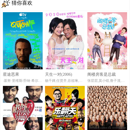
猜你喜欢
正片
HD国语版
HD国语版
星途恶果
天生一对(2006)
阁楼房客是总裁
:基努·里维斯/乔纳·希尔/卡梅隆·迪亚兹/马特·波莫/大卫·斯佩德/
杨千嬅,任贤齐,谷祖琳,贾思乐,郭涛,邬玉君,侧田,林家栋,林雪,张兆辉,邵美琪
张层层,莫小错,詹子潼,董天昊