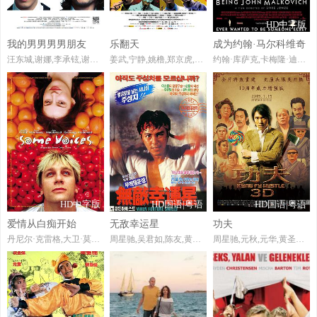
HD国语版
HD国语版
HD中字版
我的男男男男朋友
乐翻天
成为约翰·马尔科维奇
汪东城,谢娜,李承铉,谢依霖,何晶晶,翁艳,刘令飞,胡兵,印小天,雷诺儿
姜武,宁静,姚橹,郑京虎,孟瞳迪,林子聪,黄奕,刘桦,杜海涛,张达明,隋凯,黄姿琪
约翰·库萨克,卡梅隆·迪亚兹,凯瑟琳·基纳,约翰·马尔科维奇,耐德·巴拉米,奥克塔维亚·斯宾瑟,玛丽·凯·普莱斯,奥森·比恩,K.K.Dodds,伯恩·皮文,JudithWetzell,凯文·卡罗尔,威利·加森,W·厄尔·布朗,雷吉纳德·C·海耶斯,查理·辛,理查德·凡西,ChristineD.Coleman,帕梅拉·海登,内尔·洛斯,兰斯·邦斯,安迪·迪克,EddieL.Fauria,大卫·芬奇,杰斯特·海尔斯顿,IsaacHanson,TaylorHanson,扎克·汉森,达斯汀·霍夫
HD中字版
HD国语|粤语
HD国语|粤语
爱情从白痴开始
无敌幸运星
功夫
丹尼尔·克雷格,大卫·莫瑞瑟,凯莉·麦克唐纳
周星驰,吴君如,陈友,黄秋生,梅小惠,成奎安,林蛟,周比利,翁世杰,程守一,米奇,许英秀,甘露,雷达,西瓜刨,侯焕玲,潘健君,简达华
周星驰,元秋,元华,黄圣依,梁小龙,陈国坤,田启文,林子聪,林雪,冯克安,释彦能,冯小刚,袁祥仁,张一白,赵志凌,董志华,何文辉,陈凯师,贾康熙,林子善,任珈锐,王仕颖