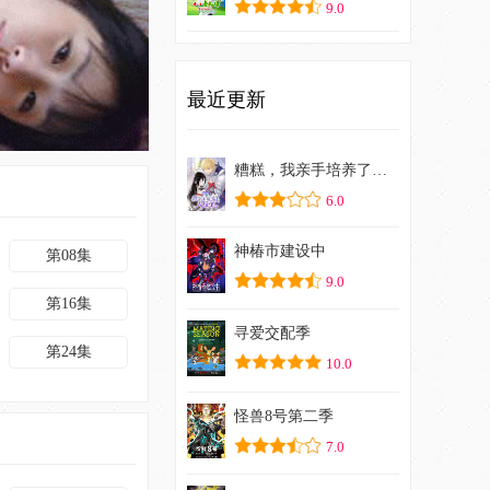
9.0
最近更新
糟糕，我亲手培养了大反派！
6.0
神椿市建设中
第08集
9.0
第16集
寻爱交配季
第24集
10.0
怪兽8号第二季
7.0