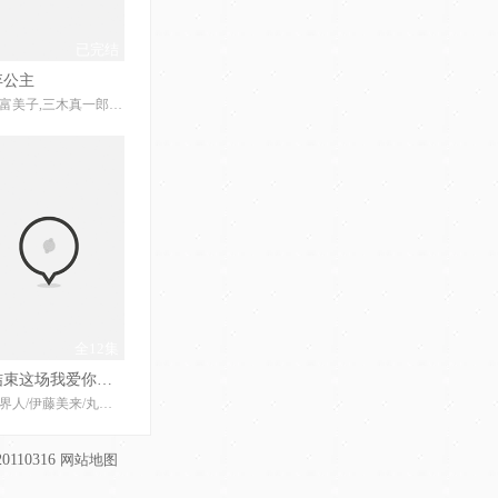
已完结
弃公主
折笠富美子,三木真一郎,大原沙耶香,川澄绫子,水岛大宙,小野大辅,近藤隆,松冈由贵,南央美,小西克幸,间岛淳司,中井和哉,兴梠里美,志村知幸
全12集
想结束这场我爱你的游戏
石川界人/伊藤美来/丸冈和佳奈/子安武人/小仓唯/
0110316
网站地图