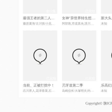
全12集
已完结
最强王者的第二人生第二季
女神“异世界转生想成为什么”我“勇者的肋骨”
藤原夏海/古川慎/小见川千明/市之濑加那/井泽诗织/
阿部敦,市道真央,浪川大辅,关俊彦,速水奖,阿澄佳奈,井口裕香,井上麻里奈,上田祐司,内田雄马,绪方惠美,冈本信彦,金田朋子,川澄绫子,竹达彩奈,千叶繁,富永美伊奈,中井和哉,日笠阳子,桧山修之,平野义和,藤寺美德,麦克斯韦·帕瓦尔,松本梨香,三木真一郎,村濑步,尾形贵弘
未知
已完结
已完结
当前、正被打扰中！
刃牙道第二季
石川界人,花泽香菜,石谷春贵,小林千晃,杉山里穗,富田美忧,诸星堇
岛崎信长/大塚明夫/内田直哉
未知
Copyright© 陕