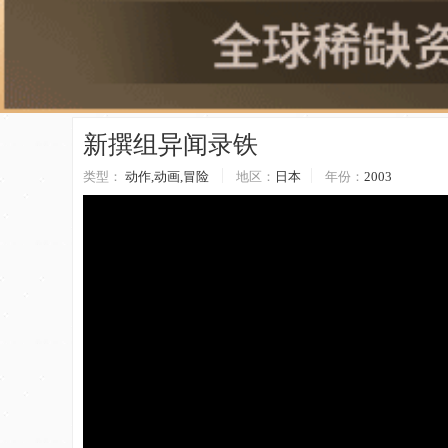
新撰组异闻录铁
类型：
动作,动画,冒险
地区：
日本
年份：
2003