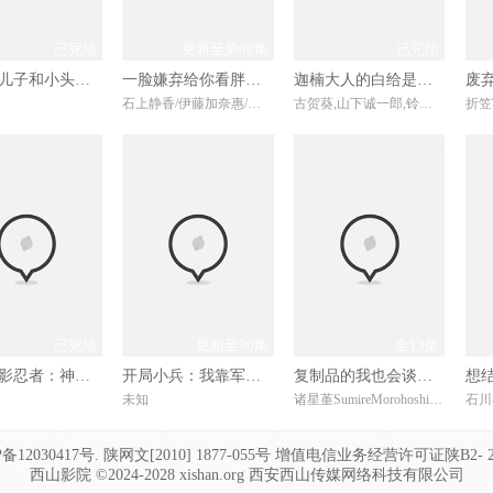
已完结
更新至第06集
已完结
新大头儿子和小头爸爸——运动中国行
一脸嫌弃给你看胖次第三季
迦楠大人的白给是恶魔级
废
石上静香/伊藤加奈惠/直田姬奈/春濑夏美/川口莉奈/
古贺葵,山下诚一郎,铃代纱弓,河濑茉希,七濑彩夏,和泉风花,远野光,南条爱乃,黑田崇矢,小仓唯,竹达彩奈,小林优
已完结
更新至30集
全13集
乐高幻影忍者：神龙崛起第三季
开局小兵：我靠军功簿裂土封王
复制品的我也会谈恋爱
未知
诸星堇SumireMorohoshi/铃木崚汰
ICP备12030417号. 陕网文[2010] 1877-055号 增值电信业务经营许可证陕B2- 2
西山影院 ©2024-2028 xishan.org 西安西山传媒网络科技有限公司