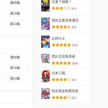
王者？别闹！
第08集
6.0
第16集
芭比之星光奇遇记
第24集
9.0
公鸡斗士
10.0
芭比之完美圣诞
第08集
10.0
第16集
日本三国
第24集
8.0
转生恶女的黑历史
8.0