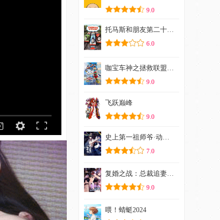
9.0
托马斯和朋友第二十一季
6.0
咖宝车神之拯救联盟（下）
9.0
飞跃巅峰
9.0
史上第一祖师爷·动态漫
7.0
复婚之战：总裁追妻路漫漫动态漫画
9.0
喂！蜻蜓2024