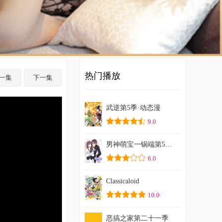
热门播放
一集
下一集
武逆第5季·动态漫
9.0
男神萌宝一锅端第5季·动态漫
6.0
Classicaloid
10.0
恶搞之家第二十一季