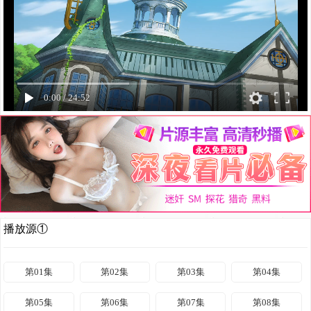
0:00
/
24:52
播放源①
第01集
第02集
第03集
第04集
第05集
第06集
第07集
第08集