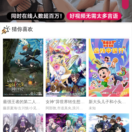
猜你喜欢
全12集
已完结
已完结
最强王者的第二人生第二季
女神“异世界转生想成为什么”我“勇者的肋骨”
新大头儿子和小头爸爸——运动中国行
藤原夏海/古川慎/小见川千明/市之濑加那/井泽诗织/
阿部敦,市道真央,浪川大辅,关俊彦,速水奖,阿澄佳奈,井口裕香,井上麻里奈,上田祐司,内田雄马,绪方惠美,冈本信彦,金田朋子,川澄绫子,竹达彩奈,千叶繁,富永美伊奈,中井和哉,日笠阳子,桧山修之,平野义和,藤寺美德,麦克斯韦·帕瓦尔,松本梨香,三木真一郎,村濑步,尾形贵弘
未知