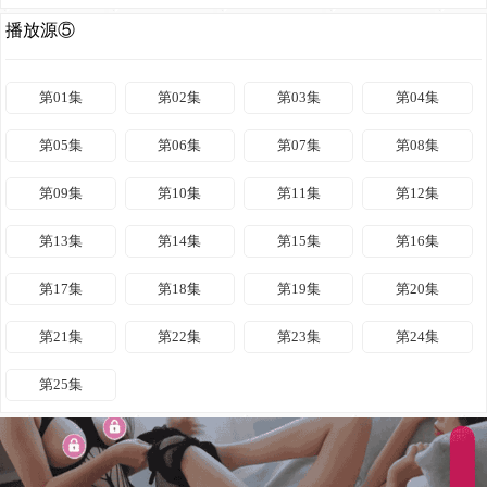
播放源⑤
第01集
第02集
第03集
第04集
第05集
第06集
第07集
第08集
第09集
第10集
第11集
第12集
第13集
第14集
第15集
第16集
第17集
第18集
第19集
第20集
第21集
第22集
第23集
第24集
第25集