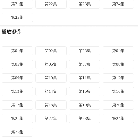
第21集
第22集
第23集
第24集
第25集
播放源④
第01集
第02集
第03集
第04集
第05集
第06集
第07集
第08集
第09集
第10集
第11集
第12集
第13集
第14集
第15集
第16集
第17集
第18集
第19集
第20集
第21集
第22集
第23集
第24集
第25集