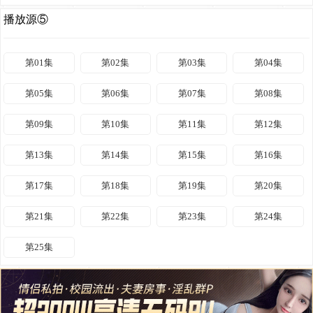
播放源⑤
第01集
第02集
第03集
第04集
第05集
第06集
第07集
第08集
第09集
第10集
第11集
第12集
第13集
第14集
第15集
第16集
第17集
第18集
第19集
第20集
第21集
第22集
第23集
第24集
第25集