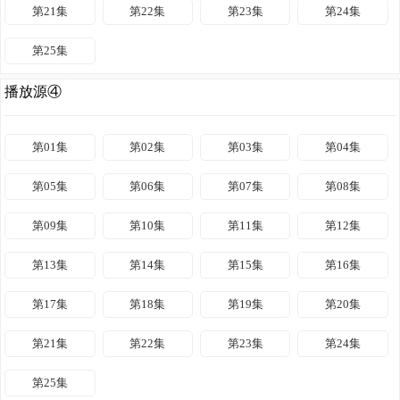
第21集
第22集
第23集
第24集
第25集
播放源④
第01集
第02集
第03集
第04集
第05集
第06集
第07集
第08集
第09集
第10集
第11集
第12集
第13集
第14集
第15集
第16集
第17集
第18集
第19集
第20集
第21集
第22集
第23集
第24集
第25集