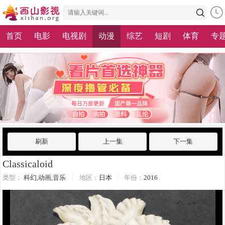
首页
电影
电视剧
动漫
综艺
短剧
体育
专
刷新
上一集
下一集
Classicaloid
类型：
科幻,动画,音乐
地区：
日本
年份：
2016