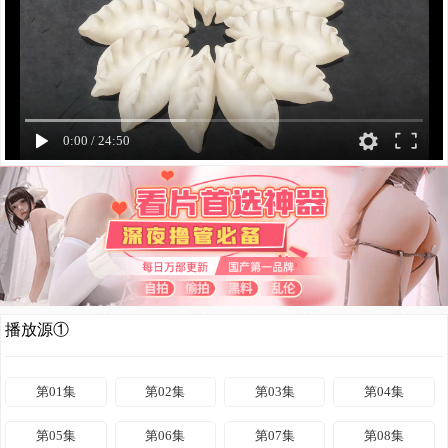
0:00
/
24:50
播放源①
第01集
第02集
第03集
第04集
第05集
第06集
第07集
第08集