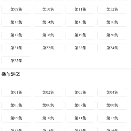
第09集
第10集
第11集
第12集
第13集
第14集
第15集
第16集
第17集
第18集
第19集
第20集
第21集
第22集
第23集
第24集
第25集
播放源②
第01集
第02集
第03集
第04集
第05集
第06集
第07集
第08集
第09集
第10集
第11集
第12集
第13集
第14集
第15集
第16集