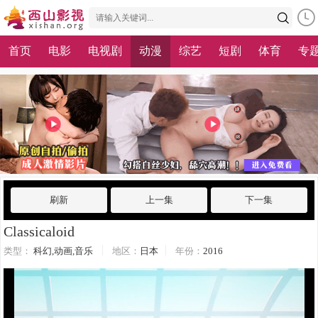
首页
电影
电视剧
动漫
综艺
短剧
体育
专
刷新
上一集
下一集
Classicaloid
类型：
科幻,动画,音乐
地区：
日本
年份：
2016