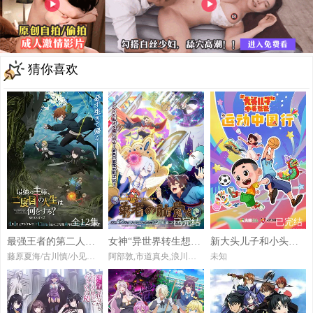
猜你喜欢
全12集
已完结
已完结
最强王者的第二人生第二季
女神“异世界转生想成为什么”我“勇者的肋骨”
新大头儿子和小头爸爸——运动中国行
藤原夏海/古川慎/小见川千明/市之濑加那/井泽诗织/
阿部敦,市道真央,浪川大辅,关俊彦,速水奖,阿澄佳奈,井口裕香,井上麻里奈,上田祐司,内田雄马,绪方惠美,冈本信彦,金田朋子,川澄绫子,竹达彩奈,千叶繁,富永美伊奈,中井和哉,日笠阳子,桧山修之,平野义和,藤寺美德,麦克斯韦·帕瓦尔,松本梨香,三木真一郎,村濑步,尾形贵弘
未知