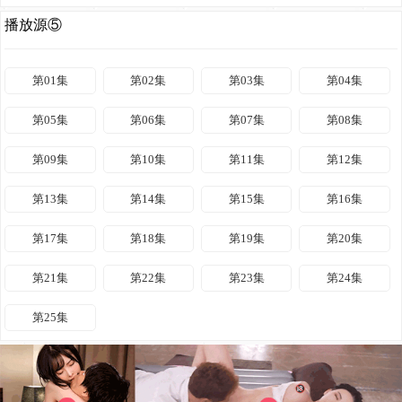
播放源⑤
第01集
第02集
第03集
第04集
第05集
第06集
第07集
第08集
第09集
第10集
第11集
第12集
第13集
第14集
第15集
第16集
第17集
第18集
第19集
第20集
第21集
第22集
第23集
第24集
第25集